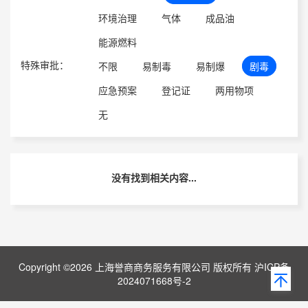
环境治理
气体
成品油
能源燃料
特殊审批：
不限
易制毒
易制爆
剧毒
应急预案
登记证
两用物项
无
没有找到相关内容...
Copyright ©2026 上海誉商商务服务有限公司 版权所有 沪ICP备
2024071668号-2