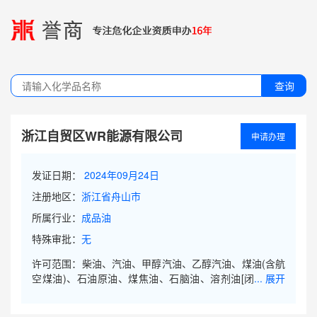
查询
浙江自贸区WR能源有限公司
申请办理
发证日期：
2024年09月24日
注册地区：
浙江省舟山市
所属行业：
成品油
特殊审批：
无
许可范围：柴油、汽油、甲醇汽油、乙醇汽油、煤油(含航
空煤油)、石油原油、煤焦油、石脑油、溶剂油[闭杯闪点
... 展开
≤60 ]、甲醇、乙醇[无水]、丙烯、丙烷(仅限工业原料等非
燃料用途)、丁烷(仅限工业原料等非燃料用途)、丙烯酸[稳