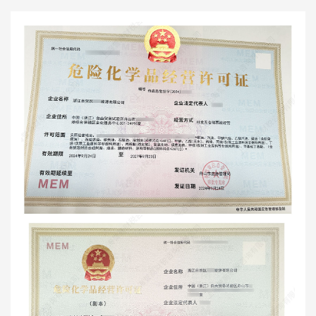
定的]、氢氧化钠、煤焦沥青、甲烷(仅限工业原料等非燃
料用途)、甲基叔丁基醚、含易燃溶剂的合成树脂、油漆、
辅助材料涂料等制品[闭杯闪点≤60℃]。